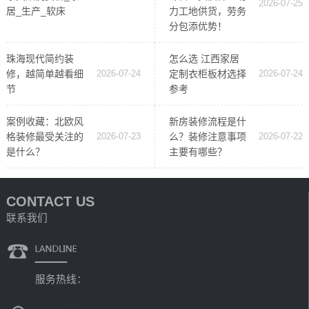
2026-07-25
居_生产_软床
力工地供货，劳务
分包添优势！
珠海现代简约装
怎么选 江西家居
修，越简单越看细
2026-07-24
定制衣柜板材选择
2026-07-24
节
参考
案例收藏：北欧风
新房装修流程是什
格装修最受关注的
2026-07-23
么？装修注意事项
2026-07-22
是什么？
主要有哪些？
CONTACT US
联系我们
服务热线：