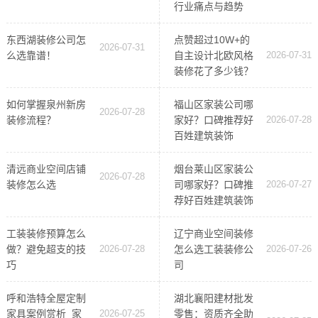
行业痛点与趋势
东西湖装修公司怎
点赞超过10W+的
2026-07-31
么选靠谱！
自主设计北欧风格
2026-07-31
装修花了多少钱？
如何掌握泉州新房
福山区家装公司哪
2026-07-28
装修流程？
家好？口碑推荐好
2026-07-28
百姓建筑装饰
清远商业空间店铺
烟台莱山区家装公
2026-07-28
装修怎么选
司哪家好？口碑推
2026-07-27
荐好百姓建筑装饰
工装装修预算怎么
辽宁商业空间装修
做？避免超支的技
2026-07-28
怎么选工装装修公
2026-07-26
巧
司
呼和浩特全屋定制
湖北襄阳建材批发
家具案例赏析_家
2026-07-25
零售：资质齐全助